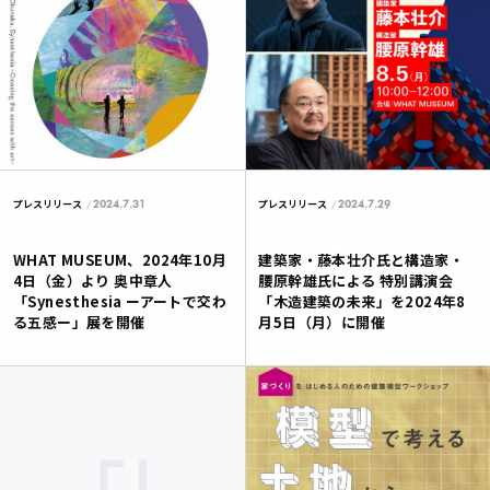
2024.7.31
2024.7.29
プレスリリース
プレスリリース
WHAT MUSEUM、2024年10月
建築家・藤本壮介氏と構造家・
4日（金）より 奥中章人
腰原幹雄氏による 特別講演会
「Synesthesia ーアートで交わ
「木造建築の未来」を2024年8
る五感ー」展を開催
月5日（月）に開催