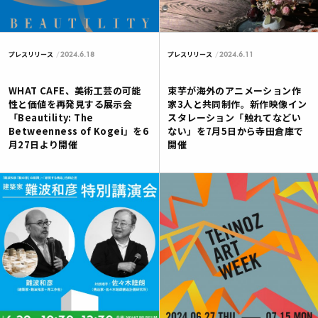
2024.6.18
2024.6.11
プレスリリース
プレスリリース
WHAT CAFE、美術工芸の可能
束芋が海外のアニメーション作
性と価値を再発見する展示会
家3人と共同制作。新作映像イン
「Beautility: The
スタレーション「触れてなどい
Betweenness of Kogei」を6
ない」を7月5日から寺田倉庫で
月27日より開催
開催