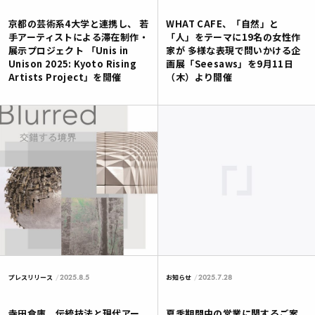
京都の芸術系4大学と連携し、 若
WHAT CAFE、「自然」と
手アーティストによる滞在制作・
「人」をテーマに19名の女性作
展示プロジェクト 「Unis in
家が 多様な表現で問いかける企
Unison 2025: Kyoto Rising
画展「Seesaws」を9月11日
Artists Project」を開催
（木）より開催
2025.8.5
2025.7.28
プレスリリース
お知らせ
寺田倉庫、伝統技法と現代アー
夏季期間中の営業に関するご案