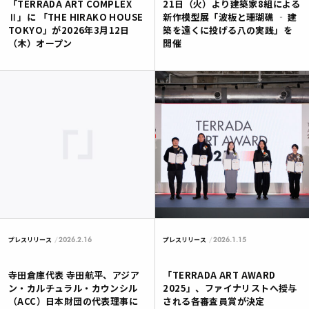
「TERRADA ART COMPLEX
21日（火）より建築家8組による
Ⅱ」に 「THE HIRAKO HOUSE
新作模型展「波板と珊瑚礁 ‐ 建
TOKYO」が2026年3月12日
築を遠くに投げる八の実践」を
（木）オープン
開催
2026.2.16
2026.1.15
プレスリリース
プレスリリース
寺田倉庫代表 寺田航平、アジア
「TERRADA ART AWARD
ン・カルチュラル・カウンシル
2025」、ファイナリストへ授与
（ACC）日本財団の代表理事に
される各審査員賞が決定