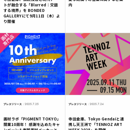
トが融合する「Blurred：交錯
内
する境界」を BONDED
GALLERYにて9月11日（木）よ
り開催
2025.7.25
2025.7.24
プレスリリース
プレスリリース
画材ラボ「PIGMENT TOKYO」
寺田倉庫、Tokyo Gendaiと連
開業10周年！ 感謝を込めたキャ
携し天王洲で「TENNOZ ART
ンペーン＆老舗画材メーカーと
WEEK 2025」を開催