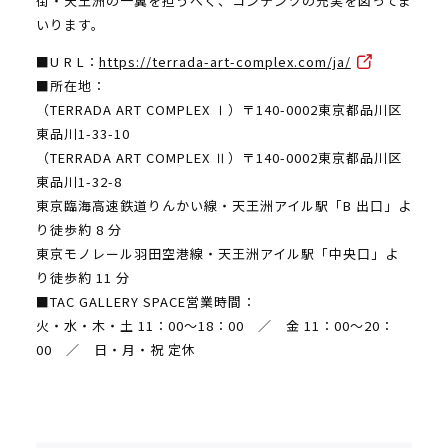
街・天王洲の一翼を担うべく、コンテンツの充実を図ってま
いります。
■U R L：
https://terrada-art-complex.com/ja/
■所在地：
（TERRADA ART COMPLEX Ⅰ）〒140-0002東京都品川区
東品川1-33-10
（TERRADA ART COMPLEX Ⅱ）〒140-0002東京都品川区
東品川1-32-8
東京臨海高速鉄道りんかい線・天王洲アイル駅「B 出口」よ
り徒歩約 8 分
東京モノレール羽⽥空港線・天王洲アイル駅「中央口」よ
り徒歩約 11 分
■TAC GALLERY SPACE営業時間：
火・水・木・土 11：00～18：00 ／ 金 11：00～20：
00 ／ 日・月・祝 定休