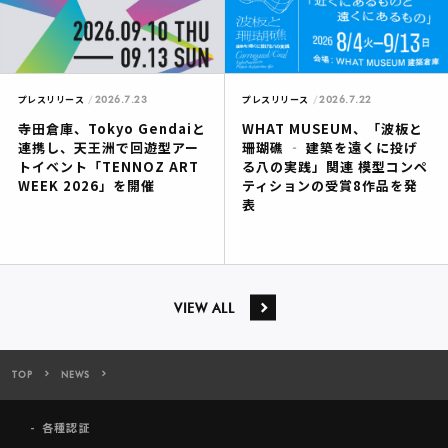
2026.7.23
2026.7.22
プレスリリース
プレスリリース
寺田倉庫、Tokyo Gendaiと
WHAT MUSEUM、「波板と
連携し、天王洲で回遊型アー
珊瑚礁 ‐ 建築を遠くに投げ
トイベント「TENNOZ ART
る八の実践」関連 模型コンペ
WEEK 2026」を開催
ティションの受賞8作品を発
表
VIEW ALL
TOP
NEWS
寺田倉庫、アート複合施設「TERRADA ART COMPLEX Ⅱ」に 3つ
各種認証