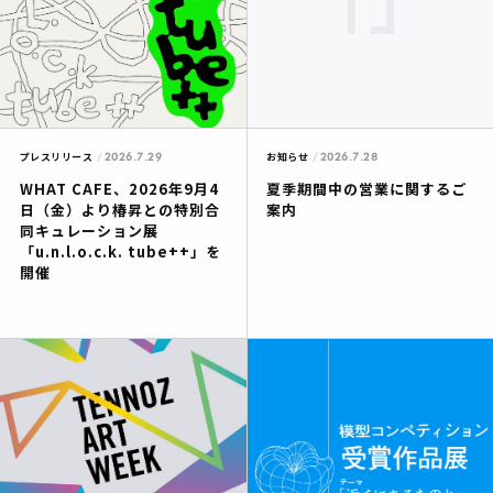
2026.7.29
2026.7.28
プレスリリース
お知らせ
WHAT CAFE、2026年9月4
夏季期間中の営業に関するご
日（金）より椿昇との特別合
案内
同キュレーション展
「u.n.l.o.c.k. tube++」を
開催