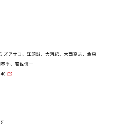
ミズアサコ、江頭誠、大河紀、大西高志、金森
羽春季、若佐慎一
-40
す