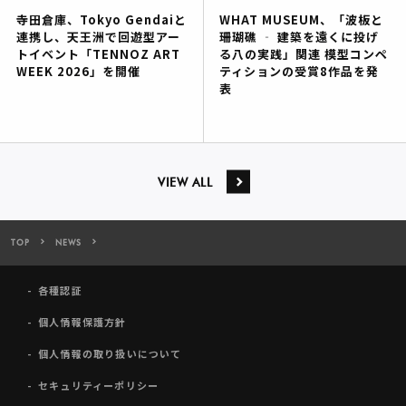
寺田倉庫、Tokyo Gendaiと
WHAT MUSEUM、「波板と
連携し、天王洲で回遊型アー
珊瑚礁 ‐ 建築を遠くに投げ
トイベント「TENNOZ ART
る八の実践」関連 模型コンペ
WEEK 2026」を開催
ティションの受賞8作品を発
表
VIEW ALL
TOP
NEWS
寺田倉庫のアート複合施設「TERRADA ART COMPLEX Ⅱ」に 新ギャラ
各種認証
個人情報保護方針
個人情報の取り扱いについて
セキュリティーポリシー