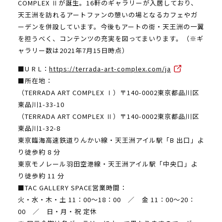
COMPLEX Ⅱが誕生。16軒のギャラリーが入居しており、
天王洲を訪れるアートファンの憩いの場となるカフェやガ
ーデンを併設しています。今後もアートの街・天王洲の一翼
を担うべく、コンテンツの充実を図ってまいります。（※ギ
ャラリー数は2021年7月15日時点）
■U R L：
https://terrada-art-complex.com/ja
■所在地：
（TERRADA ART COMPLEX Ⅰ）〒140-0002東京都品川区
東品川1-33-10
（TERRADA ART COMPLEX Ⅱ）〒140-0002東京都品川区
東品川1-32-8
東京臨海高速鉄道りんかい線・天王洲アイル駅「B 出口」よ
り徒歩約 8 分
東京モノレール羽⽥空港線・天王洲アイル駅「中央口」よ
り徒歩約 11 分
■TAC GALLERY SPACE営業時間：
火・水・木・土 11：00～18：00 ／ 金 11：00～20：
00 ／ 日・月・祝 定休