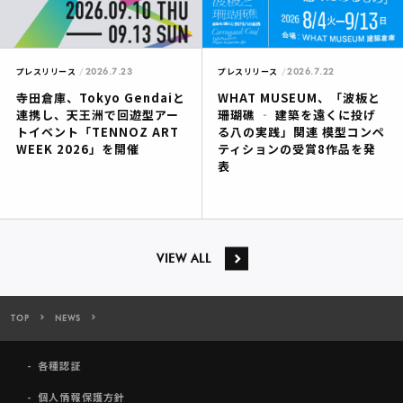
2026.7.23
2026.7.22
プレスリリース
プレスリリース
寺田倉庫、Tokyo Gendaiと
WHAT MUSEUM、「波板と
連携し、天王洲で回遊型アー
珊瑚礁 ‐ 建築を遠くに投げ
トイベント「TENNOZ ART
る八の実践」関連 模型コンペ
WEEK 2026」を開催
ティションの受賞8作品を発
表
VIEW ALL
TOP
NEWS
寺田倉庫、天王洲エリアにて「バンクシーって誰？展」と連携した特別企
各種認証
個人情報保護方針