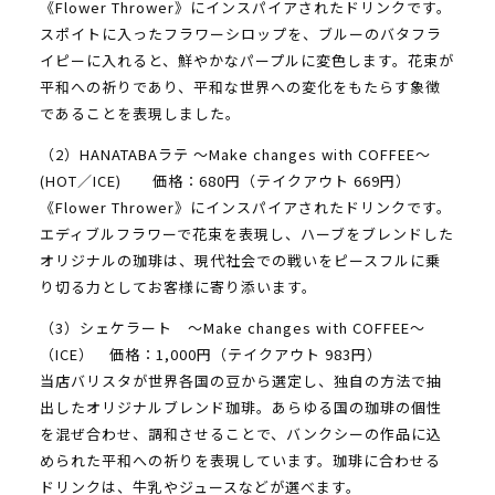
《Flower Thrower》にインスパイアされたドリンクです。
スポイトに入ったフラワーシロップを、ブルーのバタフラ
イピーに入れると、鮮やかなパープルに変色します。花束が
平和への祈りであり、平和な世界への変化をもたらす象徴
であることを表現しました。
（2）HANATABAラテ ～Make changes with COFFEE～
(HOT／ICE) 価格：680円（テイクアウト 669円）
《Flower Thrower》にインスパイアされたドリンクです。
エディブルフラワーで花束を表現し、ハーブをブレンドした
オリジナルの珈琲は、現代社会での戦いをピースフルに乗
り切る力としてお客様に寄り添います。
（3）シェケラート ～Make changes with COFFEE～
（ICE） 価格：1,000円（テイクアウト 983円）
当店バリスタが世界各国の豆から選定し、独自の方法で抽
出したオリジナルブレンド珈琲。あらゆる国の珈琲の個性
を混ぜ合わせ、調和させることで、バンクシーの作品に込
められた平和への祈りを表現しています。珈琲に合わせる
ドリンクは、牛乳やジュースなどが選べます。