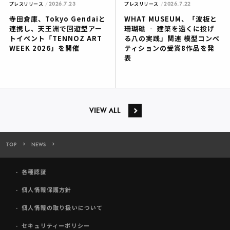
2026.7.23
2026.7.22
プレスリリース
プレスリリース
寺田倉庫、Tokyo Gendaiと
WHAT MUSEUM、「波板と
連携し、天王洲で回遊型アー
珊瑚礁 ‐ 建築を遠くに投げ
トイベント「TENNOZ ART
る八の実践」関連 模型コンペ
WEEK 2026」を開催
ティションの受賞8作品を発
表
VIEW ALL
TOP
NEWS
寺田倉庫、2024年1月10日（水）より 「TERRADA ART AWARD 2
各種認証
個人情報保護方針
個人情報の取り扱いについて
セキュリティーポリシー