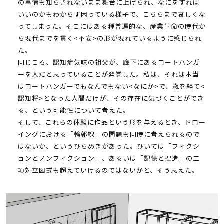
の事情も知らされないまま舞台に上げられ、なにをすれば
いいのかもわからず困っている様子で、こちらまで哀しくな
ってしまった。そこにはある種普遍的な、産業革命の時代か
ら現代までを貫く<不安>の形が現れているように感じられ
た。
同じころ、認知症気味の祖父が、廊下にあるコートハンガ
ーを人だと思っていることが発覚した。私は、それは本当
はコートハンガーでもなんでもない<なにか>で、歳を経て<
認知将>となった人間だけが、その存在に気づくことができ
る、という可能性について考えた。
そして、これらの体験に作品という形を与えるとき、ドロー
イングにおける「輪郭線」の問題も同時に考えられるので
はないか、というひらめきがあった。ひいては「フィクシ
ョンとノンフィクション」、あるいは「記憶と捏造」の二
項対立図式も超えていけるのではないかと、そう思えた。