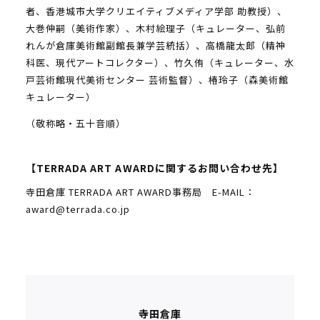
者、香港城市大学クリエイティブメディア学部 助教授）、
大巻伸嗣（美術作家）、木村絵理子（キュレーター、弘前
れんが倉庫美術館副館長兼学芸統括）、高橋龍太郎（精神
科医、現代アートコレクター）、竹久侑（キュレーター、水
戸芸術館現代美術センター 芸術監督）、椿玲子（森美術館
キュレーター）
（敬称略・五十音順）
【TERRADA ART AWARDに関するお問い合わせ先】
寺田倉庫 TERRADA ART AWARD事務局 E-MAIL：
award@terrada.co.jp
寺田倉庫