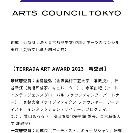
助成：公益財団法人東京都歴史文化財団 アーツカウンシル
東京【芸術文化魅力創出助成】
【TERRADA ART AWARD 2023 審査員】
最終審査員
：金島隆弘（金沢美術工芸大学 准教授）、神
谷幸江（美術評論家、キュレーター）、寺瀬由紀（アート
インテリジェンスグローバル ファウンディング・パートナ
ー）、真鍋大度（ライゾマティクス ファウンダー、アーテ
ィスト、インタラクションデザイナー、プログラマ、
DJ）、鷲田めるろ（十和田市現代美術館 館長、東京藝術大
学 准教授）
一次審査員
：池城良（アーティスト、ミュージシャン、研究