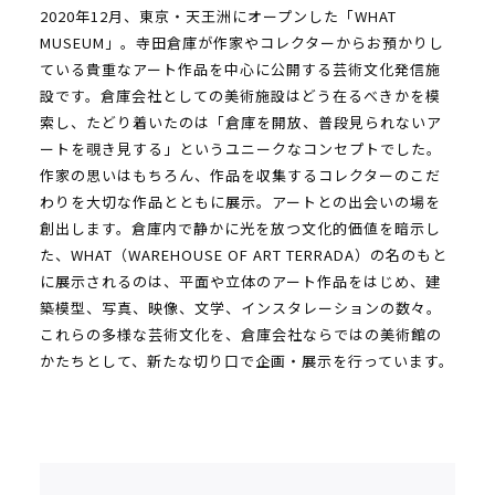
2020年12月、東京・天王洲にオープンした「WHAT
MUSEUM」。寺田倉庫が作家やコレクターからお預かりし
ている貴重なアート作品を中心に公開する芸術文化発信施
設です。倉庫会社としての美術施設はどう在るべきかを模
索し、たどり着いたのは「倉庫を開放、普段見られないア
ートを覗き見する」というユニークなコンセプトでした。
作家の思いはもちろん、作品を収集するコレクターのこだ
わりを大切な作品とともに展示。アートとの出会いの場を
創出します。倉庫内で静かに光を放つ文化的価値を暗示し
た、WHAT（WAREHOUSE OF ART TERRADA）の名のもと
に展示されるのは、平面や立体のアート作品をはじめ、建
築模型、写真、映像、文学、インスタレーションの数々。
これらの多様な芸術文化を、倉庫会社ならではの美術館の
かたちとして、新たな切り口で企画・展示を行っています。