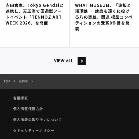
寺田倉庫、Tokyo Gendaiと
WHAT MUSEUM、「波板と
連携し、天王洲で回遊型アー
珊瑚礁 ‐ 建築を遠くに投げ
トイベント「TENNOZ ART
る八の実践」関連 模型コンペ
WEEK 2026」を開催
ティションの受賞8作品を発
表
VIEW ALL
TOP
NEWS
WHAT MUSEUM、2024年2月5日（月）に クリス智子氏と和田彩花氏
各種認証
個人情報保護方針
個人情報の取り扱いについて
セキュリティーポリシー