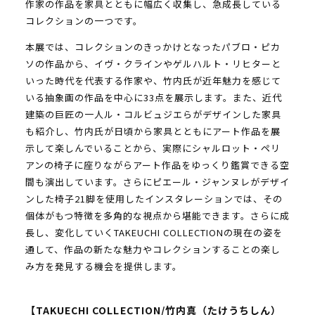
作家の作品を家具とともに幅広く収集し、急成長している
コレクションの一つです。
本展では、コレクションのきっかけとなったパブロ・ピカ
ソの作品から、イヴ・クラインやゲルハルト・リヒターと
いった時代を代表する作家や、竹内氏が近年魅力を感じて
いる抽象画の作品を中心に33点を展示します。また、近代
建築の巨匠の一人ル・コルビュジエらがデザインした家具
も紹介し、竹内氏が日頃から家具とともにアート作品を展
示して楽しんでいることから、実際にシャルロット・ペリ
アンの椅子に座りながらアート作品をゆっくり鑑賞できる空
間も演出しています。さらにピエール・ジャンヌレがデザイ
ンした椅子21脚を使用したインスタレーションでは、その
個体がもつ特徴を多角的な視点から堪能できます。さらに成
長し、変化していくTAKEUCHI COLLECTIONの現在の姿を
通して、作品の新たな魅力やコレクションすることの楽し
み方を発見する機会を提供します。
【TAKUECHI COLLECTION/竹内真（たけうちしん）