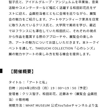
智子氏と、アイドルグループ・アンジュルムを卒業後、音楽
活動やコメンテーターなど幅広く活躍する和田彩花氏をゲ
ストに迎え、企画担当者とともに会場を巡りながら、展覧
会の魅力をご紹介します。アートやアンティーク家具を日常
に取り入れているクリス氏と、大学院で美術を学び、最近
ではフランスにも滞在していた和田氏に、それぞれの視点
から作品を鑑賞する際のアプローチや、展覧会の楽しみ
方、アートの魅力についてお話しいただきます。本トークイ
ベントを通して、TAKEUCHI COLLECTION「心のレンズ」
展の魅力やアートの楽しみ方を知る機会を提供します。
【開催概要】
タイトル：「アートと私」
日時：2024年2月5日（月）19：00〜19：50（予定）
登壇者：クリス智子、和田彩花、近藤あや（展覧会 企画担
当）※敬称略
視聴方法：WHAT MUSEUM 公式YouTubeチャンネルより生