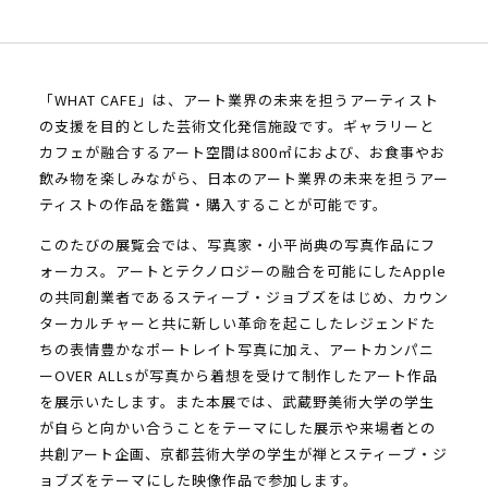
「WHAT CAFE」は、アート業界の未来を担うアーティスト
の支援を目的とした芸術文化発信施設です。ギャラリーと
カフェが融合するアート空間は800㎡におよび、お食事やお
飲み物を楽しみながら、日本のアート業界の未来を担うアー
ティストの作品を鑑賞・購入することが可能です。
このたびの展覧会では、写真家・小平尚典の写真作品にフ
ォーカス。アートとテクノロジーの融合を可能にしたApple
の共同創業者であるスティーブ・ジョブズをはじめ、カウン
ターカルチャーと共に新しい革命を起こしたレジェンドた
ちの表情豊かなポートレイト写真に加え、アートカンパニ
ーOVER ALLsが写真から着想を受けて制作したアート作品
を展示いたします。また本展では、武蔵野美術大学の学生
が自らと向かい合うことをテーマにした展示や来場者との
共創アート企画、京都芸術大学の学生が禅とスティーブ・ジ
ョブズをテーマにした映像作品で参加します。