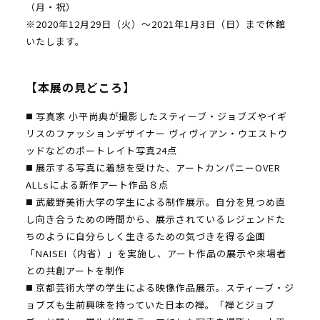
（月・祝）
※2020年12月29日（火）〜2021年1月3日（日）まで休館
いたします。
【本展の見どころ】
◼️ 写真家 小平尚典が撮影したスティーブ・ジョブズやイギ
リスのファッションデザイナー ヴィヴィアン・ウエストウ
ッドなどのポートレイト写真24点
◼️ 展示する写真に着想を受けた、アートカンパニーOVER
ALLsによる新作アート作品８点
◼️ 武蔵野美術大学の学生による制作展示。自分を見つめ直
し向き合うための時間から、展示されているレジェンドた
ちのように自分らしく生きるための気づきを得る企画
「NAISEI（内省）」を実施し、アート作品の展示や来場者
との共創アートを制作
◼️ 京都芸術大学の学生による映像作品展示。スティーブ・ジ
ョブズも生前興味を持っていた日本の禅。「禅とジョブ