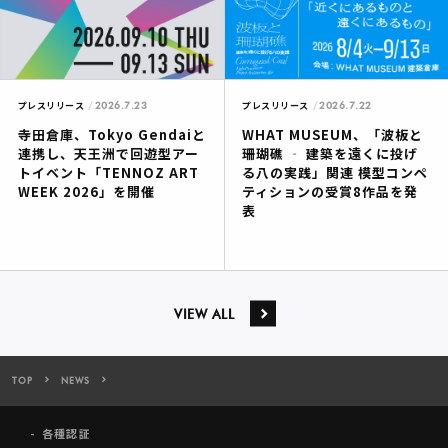
2026.7.23
2026.7.22
プレスリリース
プレスリリース
寺田倉庫、Tokyo Gendaiと
WHAT MUSEUM、「波板と
連携し、天王洲で回遊型アー
珊瑚礁 ‐ 建築を遠くに投げ
トイベント「TENNOZ ART
る八の実践」関連 模型コンペ
WEEK 2026」を開催
ティションの受賞8作品を発
表
VIEW ALL
TOP
NEWS
寺田倉庫のアートカフェ「WHAT CAFE」、「THE THINKERS」展を開
各種認証