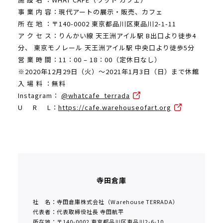
事 業 内 容：現代アートの展示・販売、カフェ
所 在 地 ：〒140-0002 東京都品川区東品川2-1-11
ア ク セ ス：りんかい線 天王洲アイル駅 B出口より徒歩4
分、 東京モノレール 天王洲アイル駅 中央口より徒歩5分
営 業 時 間：11：00 – 18：00（定休日なし）
※2020年12月29日（火）〜2021年1月3日（日）まで休館
入 場 料 ：無料
Instagram：
@whatcafe_terrada
U R L：
https://cafe.warehouseofart.org
寺田倉庫
社 名：寺田倉庫株式会社（Warehouse TERRADA）
代表者：代表取締役社長 寺田航平
所在地：〒140-0002 東京都品川区東品川2-6-10