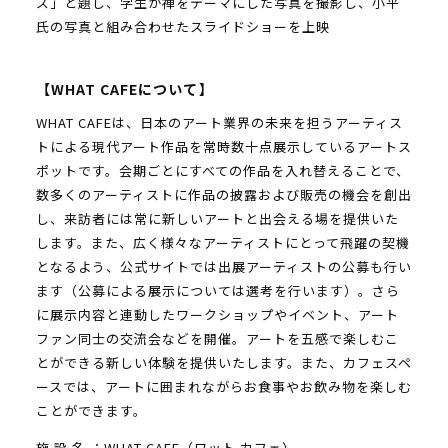
ズ」と題し、学生が禅をテーマにした写真を撮影し、小平
氏の写真と組み合わせたスライドショーを上映
【WHAT CAFEについて】
WHAT CAFEは、日本のアート業界の未来を担うアーティス
トによる現代アート作品を常時数十点展示しているアートス
ポットです。会期ごとにすべての作品を入れ替えることで、
数多くのアーティストに作品の披露および販売の機会を創出
し、来訪者には常に新しいアートと出会える場を提供いた
します。また、広く様々なアーティストにとって飛躍の契機
となるよう、公式サイトでは出展アーティストの公募も行い
ます（公募による展示については選考を行います）。さら
に展示内容と連動したワークショップやイベント、アート
ファン同士の交流会などを開催。アートを五感で楽しむこ
とができる新しい体験を提供いたします。また、カフェスペ
ースでは、アートに囲まれながらお食事やお飲み物を楽しむ
ことができます。
施 設 名 ：WHAT CAFE（ワット カフェ）