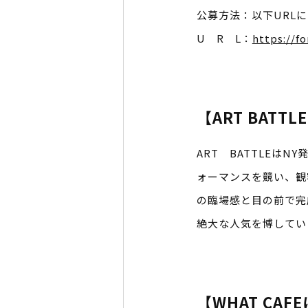
公募方法：以下URL
U R L：
https://f
【ART BATTL
ART BATTLEは
ォーマンスを競い、観
の臨場感と目の前で完
絶大な人気を博してい
【WHAT CAF