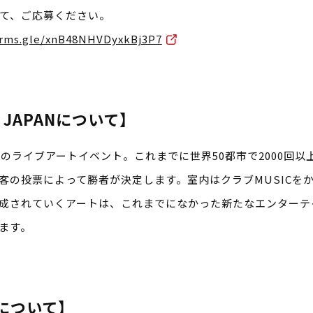
にて、ご応募ください。
orms.gle/xnB48NHVDyxkBj3P7
E JAPANについて】
NY発のライブアートイベント。これまでに世界50都市で2000
客の投票によって勝者が決定します。室内はクラブMUSICを
成されていくアートは、これまでになかった新たなエンターテイ
ます。
Eについて】