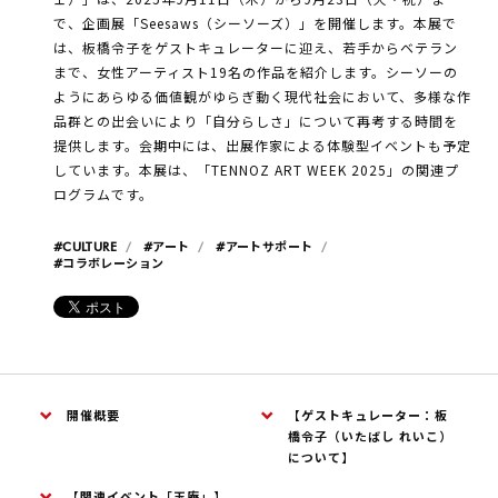
で、企画展「Seesaws（シーソーズ）」を開催します。本展で
は、板橋令子をゲストキュレーターに迎え、若手からベテラン
まで、女性アーティスト19名の作品を紹介します。シーソーの
ようにあらゆる価値観がゆらぎ動く現代社会において、多様な作
品群との出会いにより「自分らしさ」について再考する時間を
提供します。会期中には、出展作家による体験型イベントも予定
しています。本展は、「TENNOZ ART WEEK 2025」の関連プ
ログラムです。
#CULTURE
#アート
#アートサポート
#コラボレーション
開催概要
【ゲストキュレーター：板
橋令子（いたばし れいこ）
について】
【関連イベント「玉庵」】