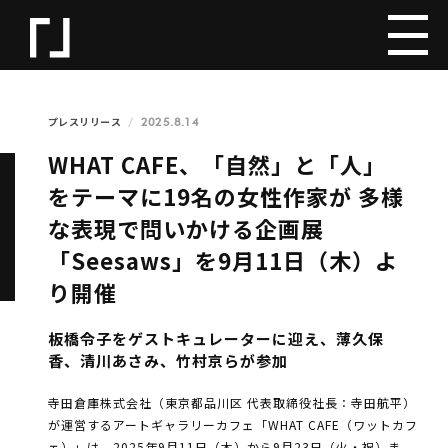
2025.8.14
プレスリリース
WHAT CAFE、「自然」と「人」
をテーマに19名の女性作家が 多様
な表現で問いかける企画展
「Seesaws」を9月11日（木）よ
り開催
板橋令子をゲストキュレーターに迎え、薄久保
香、清川あさみ、竹村京らが参加
寺田倉庫株式会社（東京都品川区 代表取締役社長：寺田航平）
が運営するアートギャラリーカフェ「WHAT CAFE（ワットカフ
ェ）」は、2025年9月11日（木）から9月23日（火・祝）ま