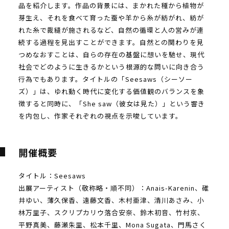
品を紹介します。作品の背景には、まかれた種から植物が
芽生え、それを食べて育った蚕や羊から糸が紡がれ、紡が
れた糸で裁縫が施されるなど、自然の循環と人の営みが連
続する過程を見出すことができます。自然との関わりを見
つめなおすことは、自らの存在の基盤に想いを馳せ、現代
社会でどのように生きるかという根源的な問いに向き合う
行為でもあります。タイトルの「Seesaws（シーソー
ズ）」は、ゆれ動く時代に変化する価値観のバランスを象
徴すると同時に、「She saw（彼女は見た）」という響き
を内包し、作家それぞれの視点を示唆しています。
開催概要
タイトル：Seesaws
出展アーティスト（敬称略・順不同）：Anais-Karenin、碓
井ゆい、薄久保香、遠藤文香、木村亜津、清川あさみ、小
林万里子、スクリプカリウ落合安奈、鈴木初音、竹村京、
平野真美、藤瀬朱里、松本千里、Mona Sugata、門馬さく