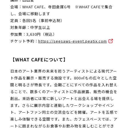
会場：WHAT CAFE、寺田倉庫G号 ※WHAT CAFEで集合
し、会場に移動します
定員：各回5名（事前申込制）
対象年齢：中学生以上
参加費：3,630円（税込）
チケット予約：
https://seesaws-event.peatix.com
【WHAT CAFEについて】
日本のアート業界の未来を担うアーティストによる現代アー
ト作品を展示・販売する施設です。800㎡もの広々とした空
間と明るさが特長です。会期ごとにすべての作品を入れ替え
ることで、数多くのアーティストに作品披露、販売の機会を
創出。来訪者には常に新しいアートと出会える場を提供し
ます。さらに展示内容と連動したワークショップやイベン
ト、アートファン同士の交流会などを開催。アートを五感で
楽しみ体験できる空間です。また、カフェスペースでは、ア
ートに囲まれながらお食事やお飲み物を楽しむことができ