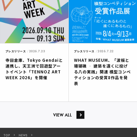
2026.7.23
2026.7.22
プレスリリース
プレスリリース
寺田倉庫、Tokyo Gendaiと
WHAT MUSEUM、「波板と
連携し、天王洲で回遊型アー
珊瑚礁 ‐ 建築を遠くに投げ
トイベント「TENNOZ ART
る八の実践」関連 模型コンペ
WEEK 2026」を開催
ティションの受賞8作品を発
表
VIEW ALL
TOP
NEWS
WHAT CAFE、「自然」と「人」をテーマに19名の女性作家が 多様な表