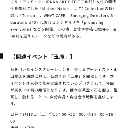
エヌ・アンド・エーのN&A ART SITEにて自然と女性の関係
性を題材にした「Mother Nature」、T2 Collectionの特別
展示「Terroir」、WHAT CAFE 「Emerging Directors &
Curators U40」におけるシシヤマザキ「promising
everyone」などを開催。その他、登壇や寄稿に取組み、目
[mé]を迎えたトークなどの実績がある。
【関連イベント「玉庵」】
石を用いたインスタレーションを手掛けるアーティスト・山
田愛氏を講師に迎え、石磨き会「玉庵」を開催します。本
イベントは京都で毎月実施されているプログラムで、今回
が東京では初の開催となります。静かな茶室で石を磨き、鑑
賞し、触れることで、自分自身と向き合う時間を提供しま
す。
日程：9月13日（土）①10：00～12：00、②14：00～16：
00
講師：山田愛