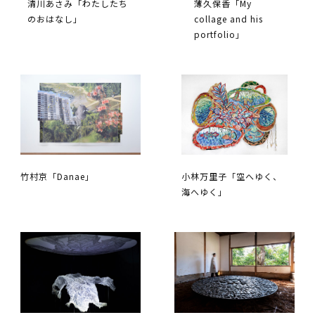
清川あさみ「わたしたち
薄久保香「My
のおはなし」
collage and his
portfolio」
竹村京「Danae」
小林万里子「空へゆく、
海へゆく」