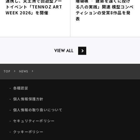
連携し、天王洲で回遊型アー
珊瑚礁 ‐ 建築を遠くに投げ
トイベント「TENNOZ ART
る八の実践」関連 模型コンペ
WEEK 2026」を開催
ティションの受賞8作品を発
表
VIEW ALL
TOP
NEWS
寺田倉庫のアート複合施設「TERRADA ART COMPLEX Ⅱ」に 
各種認証
個人情報保護方針
個人情報の取り扱いについて
セキュリティーポリシー
クッキーポリシー