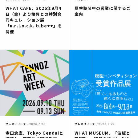
WHAT CAFE、2026年9月4
夏季期間中の営業に関するご
日（金）より椿昇との特別合
案内
同キュレーション展
「u.n.l.o.c.k. tube++」を
開催
2026.7.23
2026.7.22
プレスリリース
プレスリリース
寺田倉庫、Tokyo Gendaiと
WHAT MUSEUM、「波板と