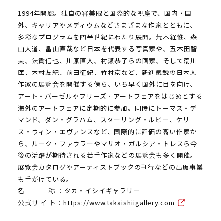
1994年開廊。独自の審美眼と国際的な視座で、国内・国
外、キャリアやメディウムなどさまざまな作家とともに、
多彩なプログラムを四半世紀にわたり展開。荒木経惟、森
山大道、畠山直哉など日本を代表する写真家や、五木田智
央、法貴信也、川原直人、村瀬恭子らの画家、そして荒川
医、木村友紀、前田征紀、竹村京など、新進気鋭の日本人
作家の展覧会を開催する傍ら、いち早く国外に目を向け、
アート・バーゼルやフリーズ・アートフェアをはじめとする
海外のアートフェアに定期的に参加。同時にトーマス・デ
マンド、ダン・グラハム、スターリング・ルビー、ケリ
ス・ウィン・エヴァンスなど、国際的に評価の高い作家か
ら、ルーク・ファウラーやマリオ・ガルシア・トレスら今
後の活躍が期待される若手作家などの展覧会も多く開催。
展覧会カタログやアーティストブックの刊行などの出版事業
も手がけている。
名 称 ：タカ・イシイギャラリー
公式サ イ ト：
https://www.takaishiigallery.com