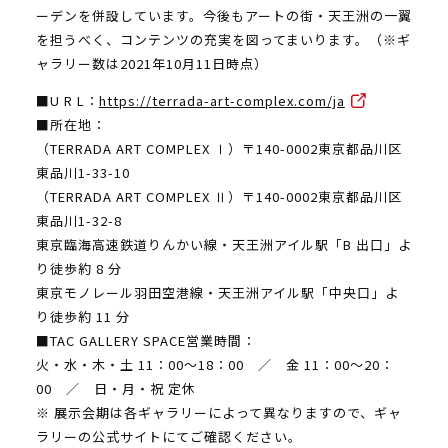
ーデンを併設しています。今後もアートの街・天王洲の一翼
を担うべく、コンテンツの充実を図ってまいります。（※ギ
ャラリー数は2021年10月11日時点）
■U R L：
https://terrada-art-complex.com/ja
■所在地：
（TERRADA ART COMPLEX Ⅰ）〒140-0002東京都品川区
東品川1-33-10
（TERRADA ART COMPLEX Ⅱ）〒140-0002東京都品川区
東品川1-32-8
東京臨海高速鉄道りんかい線・天王洲アイル駅「B 出口」よ
り徒歩約 8 分
東京モノレール羽⽥空港線・天王洲アイル駅「中央口」よ
り徒歩約 11 分
■TAC GALLERY SPACE営業時間：
火・水・木・土 11：00～18：00 ／ 金 11：00～20：
00 ／ 日・月・祝 定休
※ 展示会期は各ギャラリーによって異なりますので、ギャ
ラリーの公式サイトにてご確認ください。