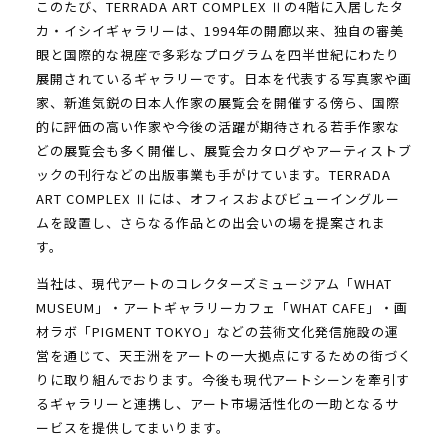
このたび、TERRADA ART COMPLEX Ⅱの4階に入居したタ
カ・イシイギャラリーは、1994年の開廊以来、独自の審美
眼と国際的な視座で多彩なプログラムを四半世紀にわたり
展開されているギャラリーです。日本を代表する写真家や画
家、新進気鋭の日本人作家の展覧会を開催する傍ら、国際
的に評価の高い作家や今後の活躍が期待される若手作家な
どの展覧会も多く開催し、展覧会カタログやアーティストブ
ックの刊行などの出版事業も手がけています。TERRADA
ART COMPLEX Ⅱには、オフィスおよびビューイングルー
ムを設置し、さらなる作品との出会いの場を提案されま
す。
当社は、現代アートのコレクターズミュージアム「WHAT
MUSEUM」・アートギャラリーカフェ「WHAT CAFE」・画
材ラボ「PIGMENT TOKYO」などの芸術文化発信施設の運
営を通じて、天王洲をアートの一大拠点にするための街づく
りに取り組んでおります。今後も現代アートシーンを牽引す
るギャラリーと連携し、アート市場活性化の一助となるサ
ービスを提供してまいります。