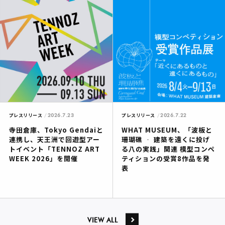
2026.7.23
2026.7.22
プレスリリース
プレスリリース
寺田倉庫、Tokyo Gendaiと
WHAT MUSEUM、「波板と
連携し、天王洲で回遊型アー
珊瑚礁 ‐ 建築を遠くに投げ
トイベント「TENNOZ ART
る八の実践」関連 模型コンペ
WEEK 2026」を開催
ティションの受賞8作品を発
表
VIEW ALL