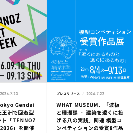
2026.7.23
2026.7.22
プレスリリース
kyo Gendai
WHAT MUSEUM、「波板
天王洲で回遊型
と珊瑚礁 ‐ 建築を遠くに投
ト「TENNOZ
げる八の実践」関連 模型コ
K 2026」を開催
ンペティションの受賞8作品