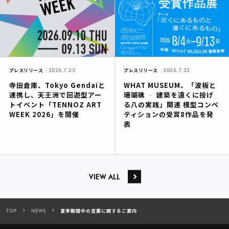
2026.7.23
2026.7.22
プレスリリース
プレスリリース
寺田倉庫、Tokyo Gendaiと
WHAT MUSEUM、「波板と
連携し、天王洲で回遊型アー
珊瑚礁 ‐ 建築を遠くに投げ
トイベント「TENNOZ ART
る八の実践」関連 模型コンペ
WEEK 2026」を開催
ティションの受賞8作品を発
表
VIEW ALL
TOP
NEWS
夏季期間中の営業に関するご案内