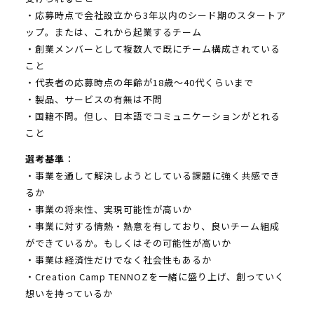
・応募時点で会社設立から3年以内のシード期のスタートア
ップ。または、これから起業するチーム
・創業メンバーとして複数人で既にチーム構成されている
こと
・代表者の応募時点の年齢が18歳～40代くらいまで
・製品、サービスの有無は不問
・国籍不問。但し、日本語でコミュニケーションがとれる
こと
選考基準
：
・事業を通して解決しようとしている課題に強く共感でき
るか
・事業の将来性、実現可能性が高いか
・事業に対する情熱・熱意を有しており、良いチーム組成
ができているか。もしくはその可能性が高いか
・事業は経済性だけでなく社会性もあるか
・Creation Camp TENNOZを一緒に盛り上げ、創っていく
想いを持っているか