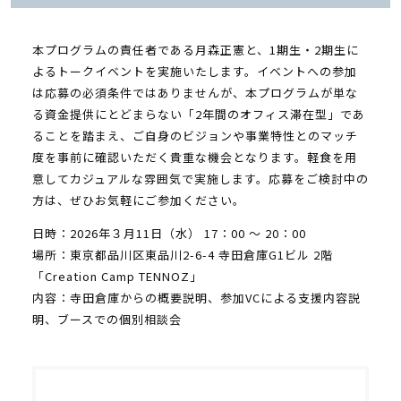
本プログラムの責任者である月森正憲と、1期生・2期生に
よるトークイベントを実施いたします。イベントへの参加
は応募の必須条件ではありませんが、本プログラムが単な
る資金提供にとどまらない「2年間のオフィス滞在型」であ
ることを踏まえ、ご自身のビジョンや事業特性とのマッチ
度を事前に確認いただく貴重な機会となります。軽食を用
意してカジュアルな雰囲気で実施します。応募をご検討中の
方は、ぜひお気軽にご参加ください。
日時：2026年３月11日（水） 17：00 〜 20：00
場所：東京都品川区東品川2-6-4 寺田倉庫G1ビル 2階
「Creation Camp TENNOZ」
内容：寺田倉庫からの概要説明、参加VCによる支援内容説
明、ブースでの個別相談会