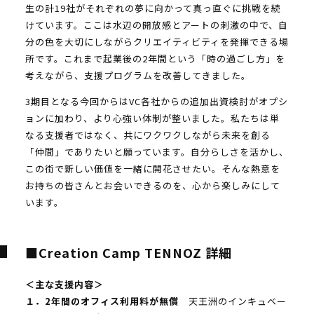
生の計19社がそれぞれの夢に向かって真っ直ぐに挑戦を続
けています。ここは水辺の開放感とアートの刺激の中で、自
分の色を大切にしながらクリエイティビティを発揮できる場
所です。これまで起業後の2年間という「時の過ごし方」を
考えながら、支援プログラムを改善してきました。
3期目となる今回からはVC各社からの追加出資検討がオプシ
ョンに加わり、より心強い体制が整いました。私たちは単
なる支援者ではなく、共にワクワクしながら未来を創る
「仲間」でありたいと願っています。自分らしさを活かし、
この街で新しい価値を一緒に開花させたい。そんな熱意を
お持ちの皆さんとお会いできるのを、心から楽しみにして
います。
■Creation Camp TENNOZ 詳細
＜主な支援内容＞
１．2年間のオフィス利用料が無償
天王洲のインキュベー