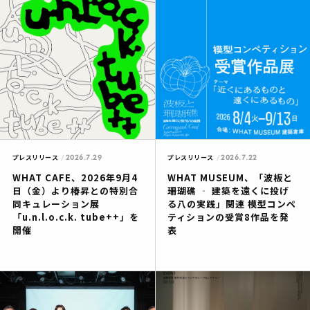
2026.7.29
2026.7.22
プレスリリース
プレスリリース
WHAT CAFE、2026年9月4
WHAT MUSEUM、「波板と
日（金）より椿昇との特別合
珊瑚礁 ‐ 建築を遠くに投げ
同キュレーション展
る八の実践」関連 模型コンペ
「u.n.l.o.c.k. tube++」を
ティションの受賞8作品を発
開催
表