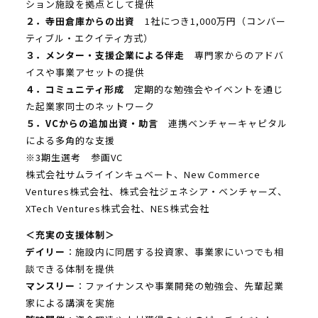
ション施設を拠点として提供
２．寺田倉庫からの出資
1社につき1,000万円（コンバー
ティブル・エクイティ方式）
３．メンター・支援企業による伴走
専門家からのアドバ
イスや事業アセットの提供
４．コミュニティ形成
定期的な勉強会やイベントを通じ
た起業家同士のネットワーク
５．VCからの追加出資・助言
連携ベンチャーキャピタル
による多角的な支援
※3期生選考 参画VC
株式会社サムライインキュベート、New Commerce
Ventures株式会社、株式会社ジェネシア・ベンチャーズ、
XTech Ventures株式会社、NES株式会社
＜充実の支援体制＞
デイリー
：施設内に同居する投資家、事業家にいつでも相
談できる体制を提供
マンスリー
：ファイナンスや事業開発の勉強会、先輩起業
家による講演を実施