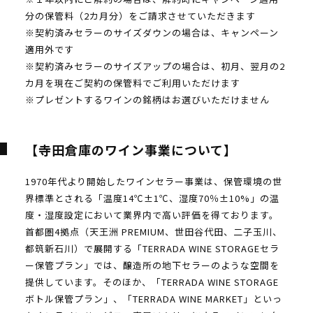
分の保管料（2カ月分）をご請求させていただきます
※契約済みセラーのサイズダウンの場合は、キャンペーン
適用外です
※契約済みセラーのサイズアップの場合は、初月、翌月の2
カ月を現在ご契約の保管料でご利用いただけます
※プレゼントするワインの銘柄はお選びいただけません
【寺田倉庫のワイン事業について】
1970年代より開始したワインセラー事業は、保管環境の世
界標準とされる「温度14℃±1℃、湿度70％±10%」の温
度・湿度設定において業界内で高い評価を得ております。
首都圏4拠点（天王洲 PREMIUM、世田谷代田、二子玉川、
都筑新石川）で展開する「TERRADA WINE STORAGEセラ
ー保管プラン」では、醸造所の地下セラーのような空間を
提供しています。そのほか、「TERRADA WINE STORAGE
ボトル保管プラン」、「TERRADA WINE MARKET」といっ