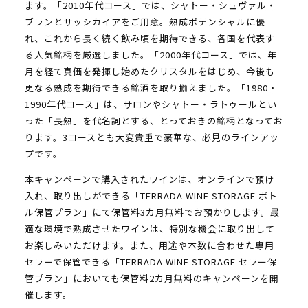
ます。「2010年代コース」では、シャトー・シュヴァル・
ブランとサッシカイアをご用意。熟成ポテンシャルに優
れ、これから長く続く飲み頃を期待できる、各国を代表す
る人気銘柄を厳選しました。「2000年代コース」では、年
月を経て真価を発揮し始めたクリスタルをはじめ、今後も
更なる熟成を期待できる銘酒を取り揃えました。「1980・
1990年代コース」は、サロンやシャトー・ラトゥールとい
った「長熟」を代名詞とする、とっておきの銘柄となってお
ります。3コースとも大変貴重で豪華な、必見のラインアッ
プです。
本キャンペーンで購入されたワインは、オンラインで預け
入れ、取り出しができる「TERRADA WINE STORAGE ボト
ル保管プラン」にて保管料3カ月無料でお預かりします。最
適な環境で熟成させたワインは、特別な機会に取り出して
お楽しみいただけます。また、用途や本数に合わせた専用
セラーで保管できる「TERRADA WINE STORAGE セラー保
管プラン」においても保管料2カ月無料のキャンペーンを開
催します。