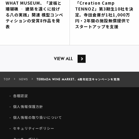
WHAT MUSEUM、「波板と
「Creation Camp
珊瑚礁 ‐ 建築を遠くに投げ
TENNOZ」第3期生10社を決
る八の実践」関連 模型コンペ
定。寺田倉庫が1社1,000万
ティションの受賞8作品を発
円・2年間の施設無償提供で
表
スタートアップを支援
VIEW ALL
TOP
NEWS
TERRADA WINE MARKET、6周年記念キャンペーンを実施
各種認証
個人情報保護方針
個人情報の取り扱いについて
セキュリティーポリシー