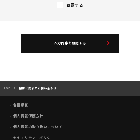
同意する
If
you
are
⼊⼒内容を確認する
a
human,
ignore
this
field
TOP
撮影に関するお問い合わせ
各種認証
個人情報保護方針
個人情報の取り扱いについて
セキュリティーポリシー