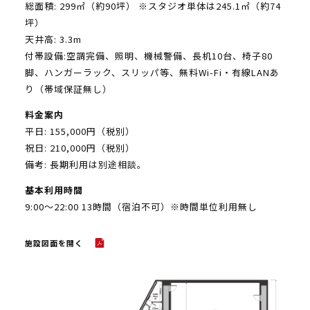
総面積: 299㎡（約90坪） ※スタジオ単体は245.1㎡（約74
坪）
天井高: 3.3m
付帯設備:空調完備、照明、機械警備、長机10台、椅子80
脚、ハンガーラック、スリッパ等、無料Wi-Fi・有線LANあ
り（帯域保証無し）
料金案内
平日: 155,000円（税別）
祝日: 210,000円（税別）
備考: 長期利用は別途相談。
基本利用時間
9:00〜22:00 13時間（宿泊不可）※時間単位利用無し
施設図面を開く