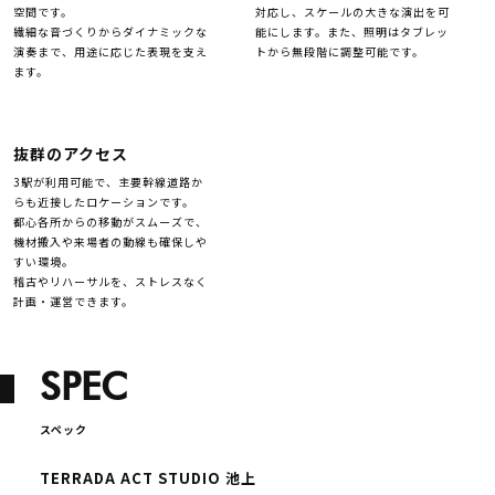
空間です。
対応し、スケールの大きな演出を可
繊細な音づくりからダイナミックな
能にします。また、照明はタブレッ
演奏まで、用途に応じた表現を支え
トから無段階に調整可能です。
ます。
抜群のアクセス
3駅が利用可能で、主要幹線道路か
らも近接したロケーションです。
都心各所からの移動がスムーズで、
機材搬入や来場者の動線も確保しや
すい環境。
稽古やリハーサルを、ストレスなく
計画・運営できます。
SPEC
スペック
TERRADA ACT STUDIO 池上