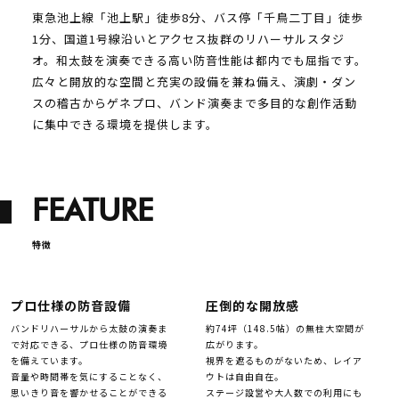
東急池上線「池上駅」徒歩8分、バス停「千鳥二丁目」徒歩
1分、国道1号線沿いとアクセス抜群のリハーサルスタジ
オ。和太鼓を演奏できる高い防音性能は都内でも屈指です。
広々と開放的な空間と充実の設備を兼ね備え、演劇・ダン
スの稽古からゲネプロ、バンド演奏まで多目的な創作活動
に集中できる環境を提供します。
FEATURE
特徴
プロ仕様の防音設備
圧倒的な開放感
バンドリハーサルから太鼓の演奏ま
約74坪（148.5帖）の無柱大空間が
で対応できる、プロ仕様の防音環境
広がります。
を備えています。
視界を遮るものがないため、レイア
音量や時間帯を気にすることなく、
ウトは自由自在。
思いきり音を響かせることができる
ステージ設営や大人数での利用にも